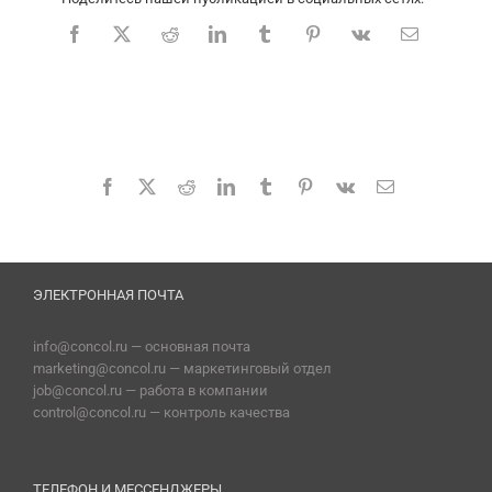
Facebook
X
Reddit
LinkedIn
Tumblr
Pinterest
Vk
Email
ЭЛЕКТРОННАЯ ПОЧТА
info@concol.ru — основная почта
marketing@concol.ru — маркетинговый отдел
job@concol.ru — работа в компании
control@concol.ru — контроль качества
ТЕЛЕФОН И МЕССЕНДЖЕРЫ