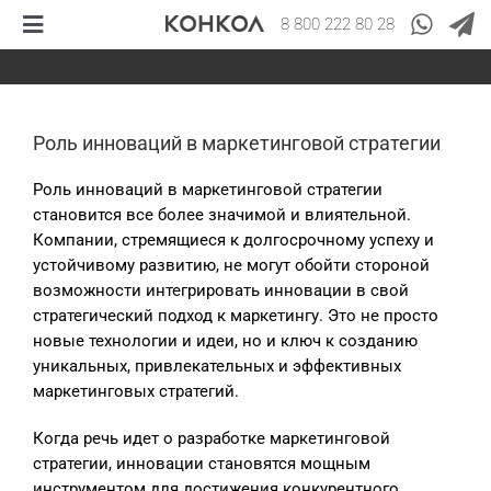
Skip
8 800 222 80 28
to
Toggle
content
Navigation
Компания
Маркетинговые исследования
Роль инноваций в маркетинговой стратегии
Полевые методы
Роль инноваций в маркетинговой стратегии
Стратегический маркетинг
становится все более значимой и влиятельной.
Компании, стремящиеся к долгосрочному успеху и
Бизнес-планирование
устойчивому развитию, не могут обойти стороной
возможности интегрировать инновации в свой
Управленческий консалтинг
стратегический подход к маркетингу. Это не просто
новые технологии и идеи, но и ключ к созданию
уникальных, привлекательных и эффективных
маркетинговых стратегий.
Когда речь идет о разработке маркетинговой
стратегии, инновации становятся мощным
инструментом для достижения конкурентного