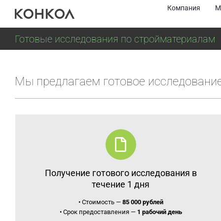
Skip
Компания
М
to
content
Готовые исследования по стройматериалам
Мы предлагаем готовое исследование
Получение готового исследования в
течение 1 дня
• Стоимость —
85 000 рублей
• Срок предоставления —
1 рабочий день