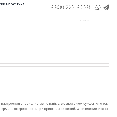
кий маркетинг
8 800 222 80 28
Главная
Galina Reveko
настроения специалистов по найму, в связи с чем суждения о том
термин: когерентность при принятии решений. Это явление может