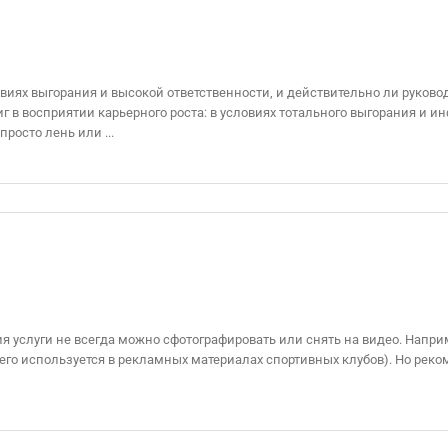
овиях выгорания и высокой ответственности, и действительно ли руко
в восприятии карьерного роста: в условиях тотального выгорания и 
росто лень или ...
ия услуги не всегда можно сфотографировать или снять на видео. Наприм
сего используется в рекламных материалах спортивных клубов). Но рек