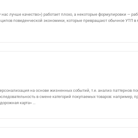
 нас лучше качество») работает плохо, а некоторые формулировки — раб
нципов поведенческой экономики, которые превращают обычное УТП в мо
ерсонализация на основе жизненных событий, т.е. анализ паттернов п
следовательность в смене категорий покупаемых товаров: например, п
орожная карта» ...