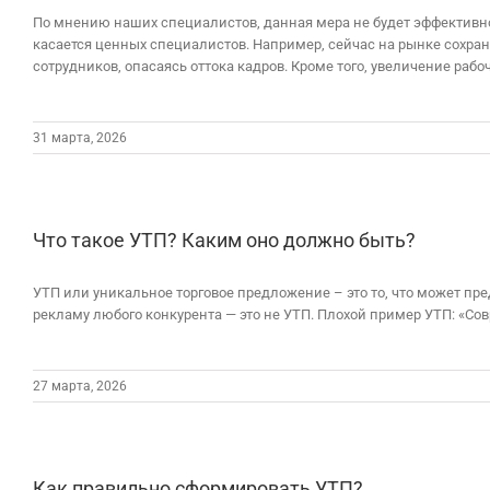
По мнению наших специалистов, данная мера не будет эффективной
касается ценных специалистов. Например, сейчас на рынке сохр
сотрудников, опасаясь оттока кадров. Кроме того, увеличение рабоче
31 марта, 2026
Что такое УТП? Каким оно должно быть?
УТП или уникальное торговое предложение – это то, что может пре
рекламу любого конкурента — это не УТП. Плохой пример УТП: «Сов
27 марта, 2026
Как правильно сформировать УТП?