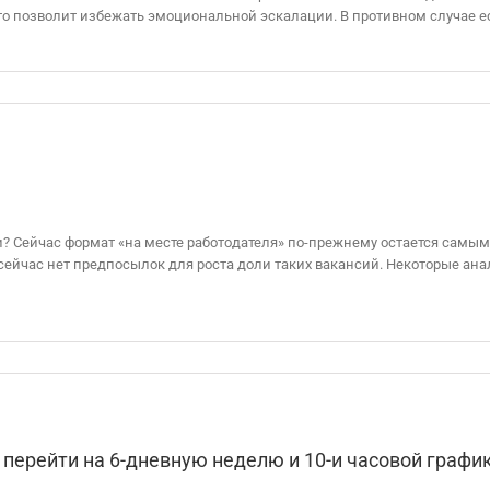
то позволит избежать эмоциональной эскалации. В противном случае есть
и? Сейчас формат «на месте работодателя» по-прежнему остается самы
ейчас нет предпосылок для роста доли таких вакансий. Некоторые анал
ерейти на 6-дневную неделю и 10-и часовой графи