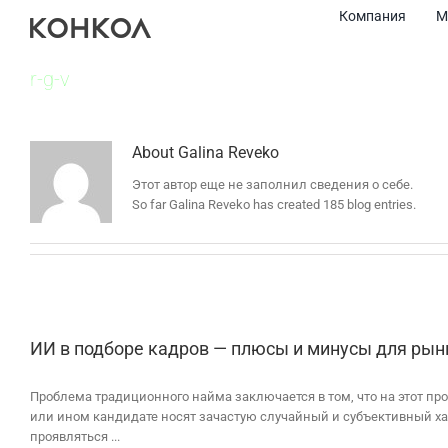
Skip
Компания
М
to
content
r-g-v
About
Galina Reveko
Этот автор еще не заполнил сведения о себе.
So far Galina Reveko has created 185 blog entries.
ИИ в подборе кадров — плюсы и минусы для рын
Проблема традиционного найма заключается в том, что на этот пр
или ином кандидате носят зачастую случайный и субъективный ха
проявляться ...